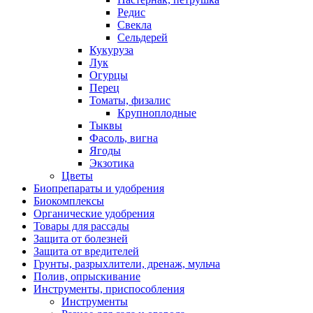
Редис
Свекла
Сельдерей
Кукуруза
Лук
Огурцы
Перец
Томаты, физалис
Крупноплодные
Тыквы
Фасоль, вигна
Ягоды
Экзотика
Цветы
Биопрепараты и удобрения
Биокомплексы
Органические удобрения
Товары для рассады
Защита от болезней
Защита от вредителей
Грунты, разрыхлители, дренаж, мульча
Полив, опрыскивание
Инструменты, приспособления
Инструменты