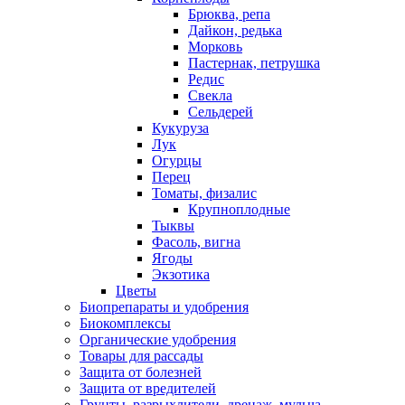
Брюква, репа
Дайкон, редька
Морковь
Пастернак, петрушка
Редис
Свекла
Сельдерей
Кукуруза
Лук
Огурцы
Перец
Томаты, физалис
Крупноплодные
Тыквы
Фасоль, вигна
Ягоды
Экзотика
Цветы
Биопрепараты и удобрения
Биокомплексы
Органические удобрения
Товары для рассады
Защита от болезней
Защита от вредителей
Грунты, разрыхлители, дренаж, мульча