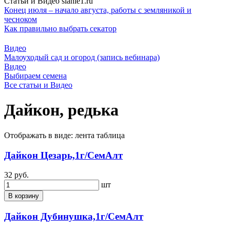
Статьи и Видео sianie1.ru
Конец июля – начало августа, работы с земляникой и
чесноком
Как правильно выбрать секатор
Видео
Малоуходый сад и огород (запись вебинара)
Видео
Выбираем семена
Все cтатьи и Видео
Дайкон, редька
Отображать в виде:
лента
таблица
Дайкон Цезарь,1г/СемАлт
32 руб.
шт
В корзину
Дайкон Дубинушка,1г/СемАлт