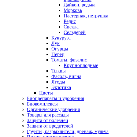
Дайкон, редька
Морковь
Пастернак, петрушка
Редис
Свекла
Сельдерей
Кукуруза
Лук
Огурцы
Перец
Томаты, физалис
Крупноплодные
Тыквы
Фасоль, вигна
Ягоды
Экзотика
Цветы
Биопрепараты и удобрения
Биокомплексы
Органические удобрения
Товары для рассады
Защита от болезней
Защита от вредителей
Грунты, разрыхлители, дренаж, мульча
Полив, опрыскивание