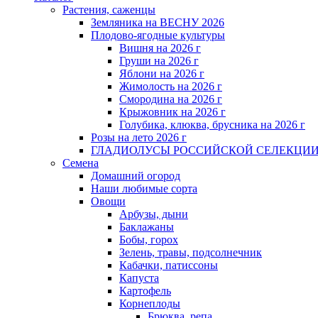
Растения, саженцы
Земляника на ВЕСНУ 2026
Плодово-ягодные культуры
Вишня на 2026 г
Груши на 2026 г
Яблони на 2026 г
Жимолость на 2026 г
Смородина на 2026 г
Крыжовник на 2026 г
Голубика, клюква, брусника на 2026 г
Розы на лето 2026 г
ГЛАДИОЛУСЫ РОССИЙСКОЙ СЕЛЕКЦИ
Семена
Домашний огород
Наши любимые сорта
Овощи
Арбузы, дыни
Баклажаны
Бобы, горох
Зелень, травы, подсолнечник
Кабачки, патиссоны
Капуста
Картофель
Корнеплоды
Брюква, репа