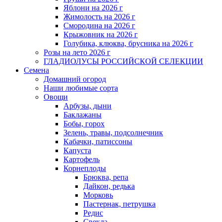
Яблони на 2026 г
Жимолость на 2026 г
Смородина на 2026 г
Крыжовник на 2026 г
Голубика, клюква, брусника на 2026 г
Розы на лето 2026 г
ГЛАДИОЛУСЫ РОССИЙСКОЙ СЕЛЕКЦИИ
Семена
Домашний огород
Наши любимые сорта
Овощи
Арбузы, дыни
Баклажаны
Бобы, горох
Зелень, травы, подсолнечник
Кабачки, патиссоны
Капуста
Картофель
Корнеплоды
Брюква, репа
Дайкон, редька
Морковь
Пастернак, петрушка
Редис
Свекла