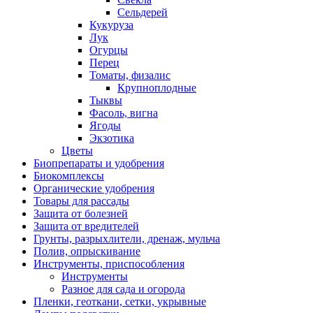
Сельдерей
Кукуруза
Лук
Огурцы
Перец
Томаты, физалис
Крупноплодные
Тыквы
Фасоль, вигна
Ягоды
Экзотика
Цветы
Биопрепараты и удобрения
Биокомплексы
Органические удобрения
Товары для рассады
Защита от болезней
Защита от вредителей
Грунты, разрыхлители, дренаж, мульча
Полив, опрыскивание
Инструменты, приспособления
Инструменты
Разное для сада и огорода
Пленки, геоткани, сетки, укрывные