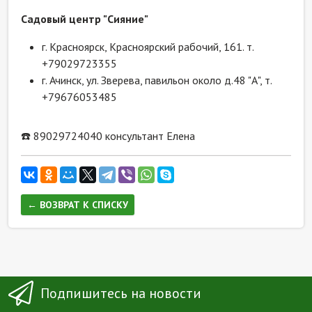
Садовый центр "Сияние"
г. Красноярск, Красноярский рабочий, 161. т.
+79029723355
г. Ачинск, ул. Зверева, павильон около д.48 "А", т.
+79676053485
☎️ 89029724040 консультант Елена
← ВОЗВРАТ К СПИСКУ
Подпишитесь на новости