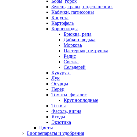
Бобы, горох
Зелень, травы, подсолнечник
Кабачки, патиссоны
Капуста
Картофель
Корнеплоды
Брюква, репа
Дайкон, редька
Морковь
Пастернак, петрушка
Редис
Свекла
Сельдерей
Кукуруза
Лук
Огурцы
Перец
Томаты, физалис
Крупноплодные
Тыквы
Фасоль, вигна
Ягоды
Экзотика
Цветы
Биопрепараты и удобрения