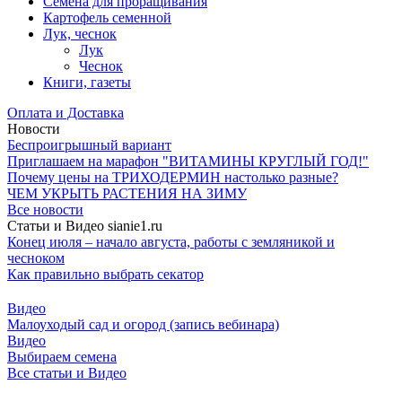
Семена для проращивания
Картофель семенной
Лук, чеснок
Лук
Чеснок
Книги, газеты
Оплата и Доставка
Новости
Беспроигрышный вариант
Приглашаем на марафон "ВИТАМИНЫ КРУГЛЫЙ ГОД!"
Почему цены на ТРИХОДЕРМИН настолько разные?
ЧЕМ УКРЫТЬ РАСТЕНИЯ НА ЗИМУ
Все новости
Статьи и Видео sianie1.ru
Конец июля – начало августа, работы с земляникой и
чесноком
Как правильно выбрать секатор
Видео
Малоуходый сад и огород (запись вебинара)
Видео
Выбираем семена
Все cтатьи и Видео