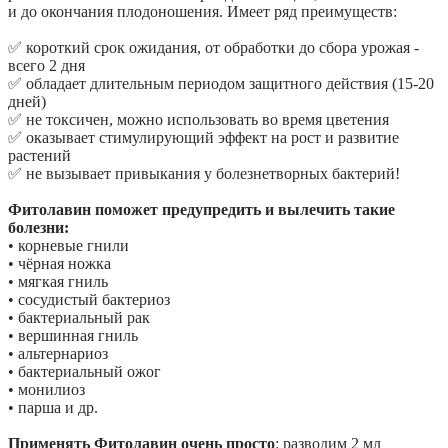
и до окончания плодоношения. Имеет ряд преимуществ:
✅ короткий срок ожидания, от обработки до сбора урожая -
всего 2 дня
✅ обладает длительным периодом защитного действия (15-20
дней)
✅ не токсичен, можно использовать во время цветения
✅ оказывает стимулирующий эффект на рост и развитие
растений
✅ не вызывает привыкания у болезнетворных бактерий!
Фитолавин поможет предупредить и вылечить такие
болезни:
• корневые гнили
• чёрная ножка
• мягкая гниль
• сосудистый бактериоз
• бактериальный рак
• вершинная гниль
• альтернариоз
• бактериальный ожог
• монилиоз
• парша и др.
Применять Фитолавин очень просто
: разводим 2 мл