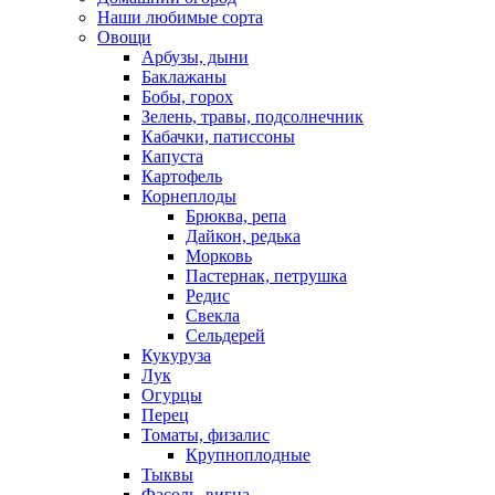
Наши любимые сорта
Овощи
Арбузы, дыни
Баклажаны
Бобы, горох
Зелень, травы, подсолнечник
Кабачки, патиссоны
Капуста
Картофель
Корнеплоды
Брюква, репа
Дайкон, редька
Морковь
Пастернак, петрушка
Редис
Свекла
Сельдерей
Кукуруза
Лук
Огурцы
Перец
Томаты, физалис
Крупноплодные
Тыквы
Фасоль, вигна